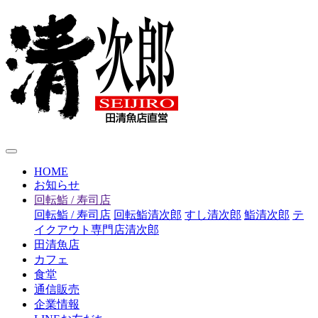
HOME
お知らせ
回転鮨 / 寿司店
回転鮨 / 寿司店
回転鮨清次郎
すし清次郎
鮨清次郎
テ
イクアウト専門店清次郎
田清魚店
カフェ
食堂
通信販売
企業情報