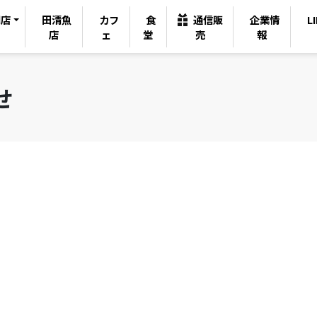
司店
田清魚
カフ
食
通信販
企業情
L
店
ェ
堂
売
報
せ